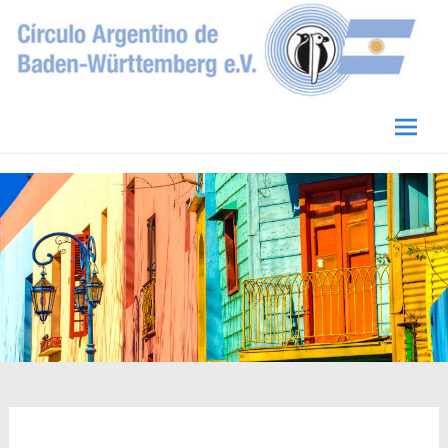
Circulo Argentino de Baden-Württemberg
e.V.
Skip
to
conten