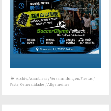
Archiv
,
Asambleas / Versammlungen
,
Fiestas /
Feste
,
Generalidades / Allgemeines