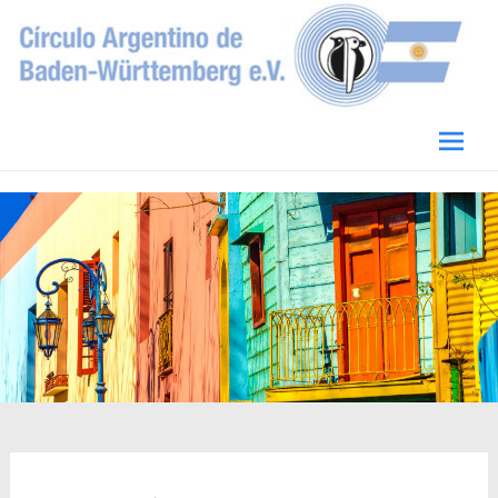
Circulo Argentino de Baden-Württemberg
e.V.
Skip
to
conten