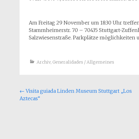
Am Freitag 29 November um 18:30 Uhr treffen 
Stammheimerstr. 70 – 70435 Stuttgart-Zuffenha
Salzwiesenstraße. Parkplätze möglichkeiten 
Archiv
,
Generalidades / Allgemeines
Post
←
Visita guiada Linden Museum Stuttgart „Los
Aztecas“
navigation