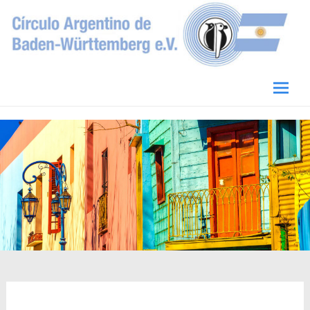
Circulo Argentino de Baden-Württemberg
e.V.
Skip
to
conten