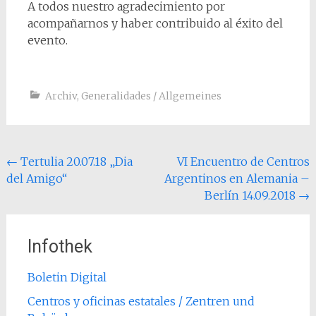
A todos nuestro agradecimiento por
acompañarnos y haber contribuido al éxito del
evento.
Archiv
,
Generalidades / Allgemeines
Post
←
Tertulia 20.07.18 „Dia
VI Encuentro de Centros
del Amigo“
Argentinos en Alemania –
navigation
Berlín 14.09.2018
→
Infothek
Boletin Digital
Centros y oficinas estatales / Zentren und