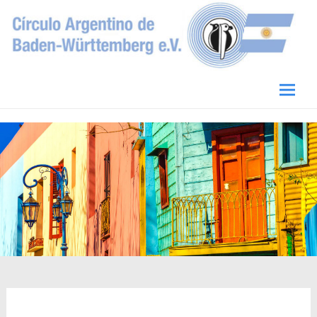
Circulo Argentino de Baden-Württemberg
e.V.
Skip
to
conten