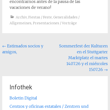
encontrarnos antes de la pausa de las
vacaciones de verano!
Archiv
,
Fiestas / Feste
,
Generalidades /
Allgemeines
,
Presentaciones / Vorträge
Post
←
Estimados socios y
Sommerfest der Kulturen
amigos,
en el Stuttgarter
navigation
Marktplatz el martes
14.07.26 y el miércoles
15.07.26
→
Infothek
Boletin Digital
Centros y oficinas estatales / Zentren und