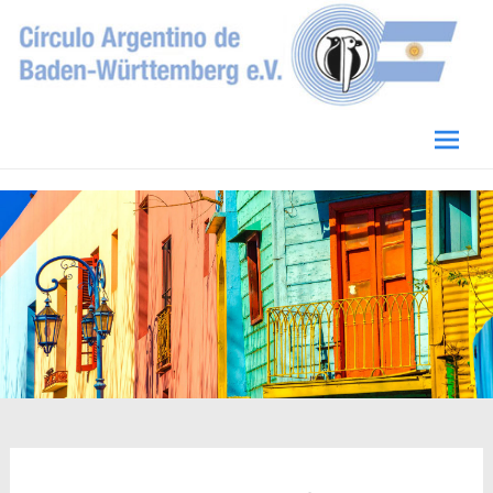
Circulo Argentino de Baden-Württemberg
e.V.
Skip
to
conten