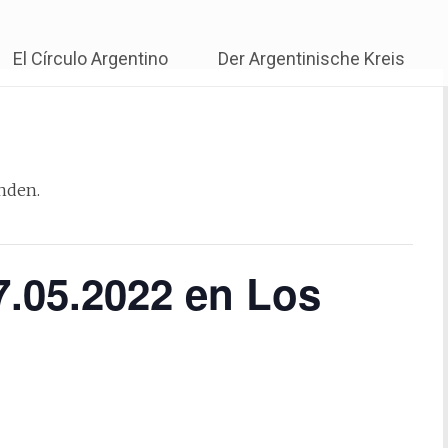
rculo Argentino de Baden-W
Skip
El Círculo Argentino
Der Argentinische Kreis
to
content
unden.
27.05.2022 en Los