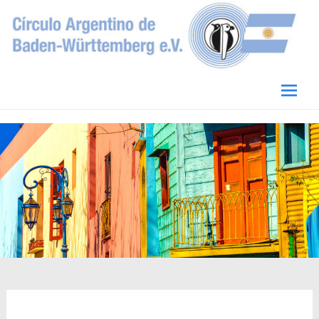
Circulo Argentino de Baden-Württemberg
e.V.
Skip
to
conten