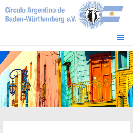
Circulo Argentino de Baden-Württemberg
e.V.
Skip
to
conten